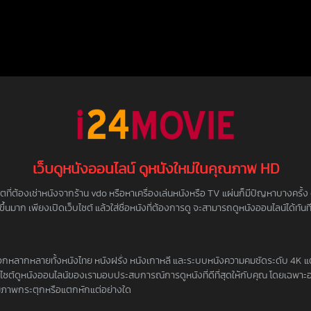
เว็บดูหนังออนไลน์ ดูหนังใหม่ในคุณภาพ HD
ดีตที่ต้องเช่าหนังจากร้าน vdo หรือหาเครื่องเล่นหนังหรือ TV แผ่นก็มีปัญหาบางครั้ง 
ขึ้นมาก เพียงเปิดเว็บไซต์ แล้วใส่ชื่อหนังที่ต้องการดู จะสามารถดูหนังออนไลน์ได้ทันท
กหลากหลายทั้งหนังไทย หนังฝรั่ง หนังเกาหลี และระบบหนังความคมชัดระดับ 4K แต่คุ
บไซต์ดูหนังออนไลน์ของเรามอบประสบการณ์การดูหนังที่ดีที่สุดให้กับคุณ โดยเฉพาะอย่
ม่มีภาพกระตุกหรือแตกหักแต่อย่างใด