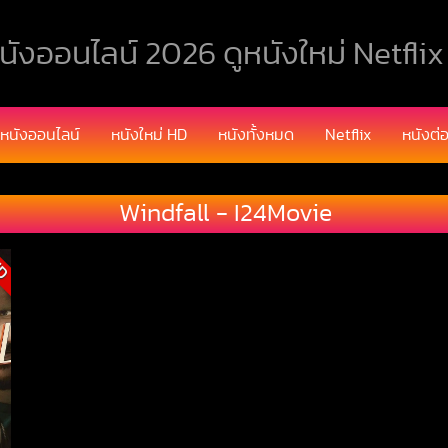
นังออนไลน์ 2026 ดูหนังใหม่ Netflix
ูหนังออนไลน์
หนังใหม่ HD
หนังทั้งหมด
Netflix
หนังต่อส
Windfall - I24Movie
D