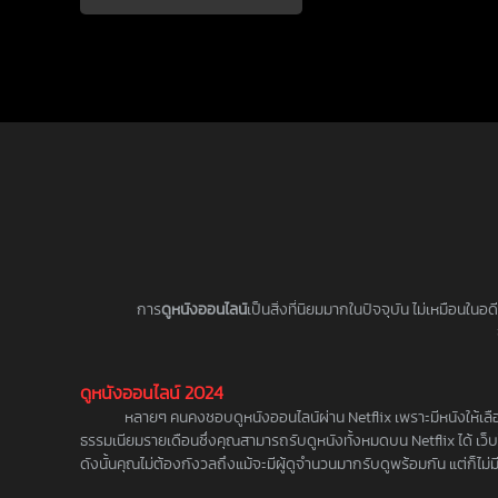
การ
ดูหนังออนไลน์
เป็นสิ่งที่นิยมมากในปัจจุบัน ไม่เหมือนในอ
ดูหนังออนไลน์ 2024
หลายๆ คนคงชอบดูหนังออนไลน์ผ่าน Netflix เพราะมีหนังให้เลือ
ธรรมเนียมรายเดือนซึ่งคุณสามารถรับดูหนังทั้งหมดบน Netflix ได้ เว็
ดังนั้นคุณไม่ต้องกังวลถึงแม้จะมีผู้ดูจำนวนมากรับดูพร้อมกัน แต่ก็ไ