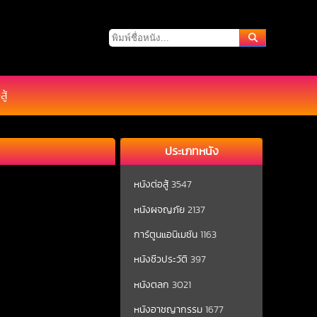
ู้
ประเภทหนัง
หนังต่อสู้
3547
หนังผจญภัย
2137
การ์ตูนแอนิเมชัน
1163
หนังชีวประวัติ
397
หนังตลก
3021
หนังอาชญากรรม
1677